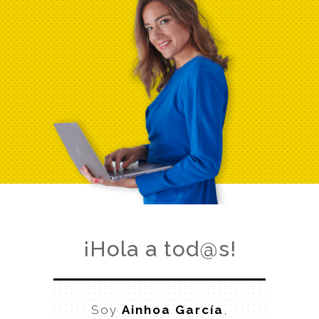
¡Hola a tod@s!
Soy
Ainhoa García
,